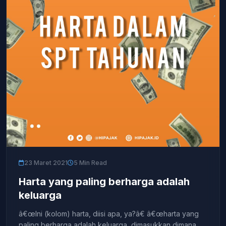
23 Maret 2021
5 Min Read
Harta yang paling berharga adalah
keluarga
â€œIni (kolom) harta, diisi apa, ya?â€ â€œharta yang
paling berharga adalah keluarga, dimasukkan dimana