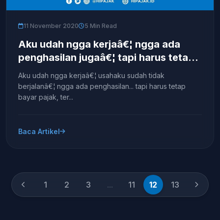
11 November 2020
5 Min Read
Aku udah ngga kerjaâ€¦ ngga ada
penghasilan jugaâ€¦ tapi harus tetap
bayar pajak?
Aku udah ngga kerjaâ€¦ usahaku sudah tidak
berjalanâ€¦ ngga ada penghasilan... tapi harus tetap
bayar pajak, ter...
Baca Artikel
1
2
3
...
11
12
13