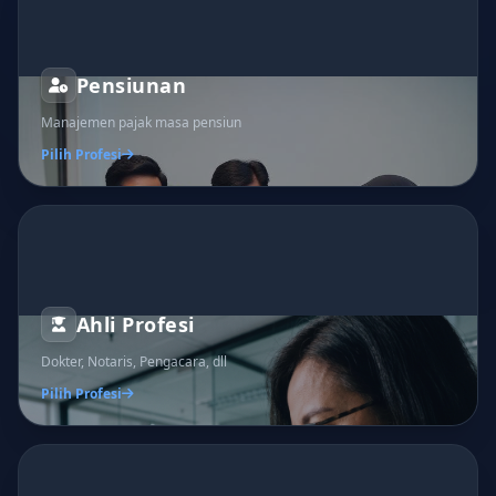
Pensiunan
Manajemen pajak masa pensiun
Pilih Profesi
Ahli Profesi
Dokter, Notaris, Pengacara, dll
Pilih Profesi