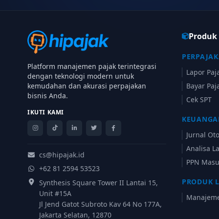
Produk
PERPAJA
Platform manajemen pajak terintegrasi
Lapor Paj
dengan teknologi modern untuk
kemudahan dan akurasi perpajakan
Bayar Paj
bisnis Anda.
Cek SPT
IKUTI KAMI
KEUANGA
Jurnal Ot
Analisa 
cs@hipajak.id
PPN Masu
+62 81 2594 53523
PRODUK 
Synthesis Square Tower II Lantai 15,
Unit #15A
Manajem
Jl Jend Gatot Subroto Kav 64 No 177A,
Jakarta Selatan, 12870