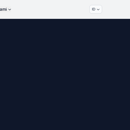
ami
ID