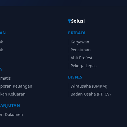
Solusi
KAN
PRIBADI
ak
Karyawan
ak
Pensiunan
Ahli Profesi
Pekerja Lepas
N
BISNIS
omatis
Laporan Keuangan
Wirausaha (UMKM)
kan Keluaran
Badan Usaha (PT, CV)
LANJUTAN
en Dokumen