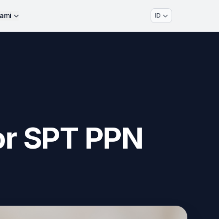
ami
ID
or SPT PPN