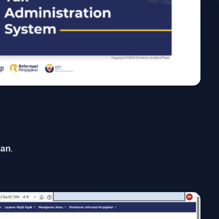
ran
.