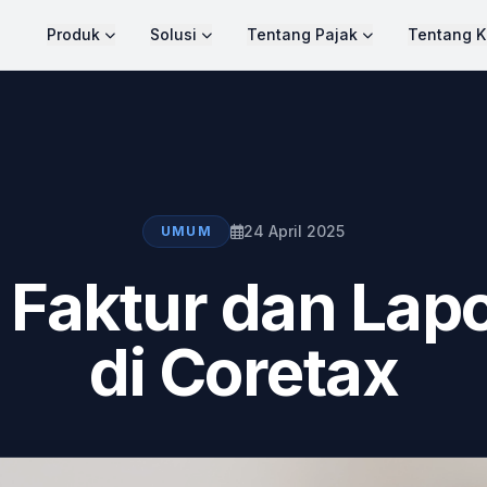
Produk
Solusi
Tentang Pajak
Tentang K
24 April 2025
UMUM
t Faktur dan Lap
di Coretax