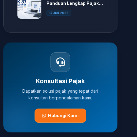
Panduan Lengkap Pajak
E-Commerce bagi Seller
14 Juli 2026
Marketplace
Konsultasi Pajak
Dapatkan solusi pajak yang tepat dari
konsultan berpengalaman kami.
Hubungi Kami