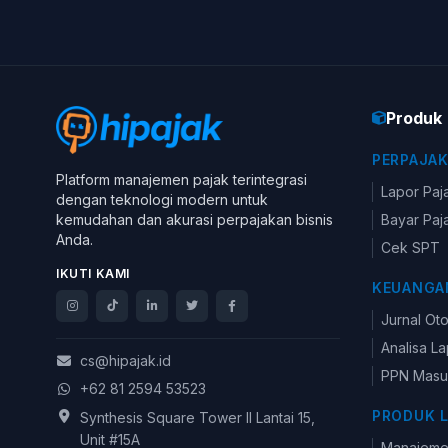
Produk
PERPAJA
Platform manajemen pajak terintegrasi
Lapor Paj
dengan teknologi modern untuk
kemudahan dan akurasi perpajakan bisnis
Bayar Paj
Anda.
Cek SPT
IKUTI KAMI
KEUANGA
Jurnal Ot
Analisa L
cs@hipajak.id
PPN Masu
+62 81 2594 53523
PRODUK 
Synthesis Square Tower II Lantai 15,
Unit #15A
Manajem