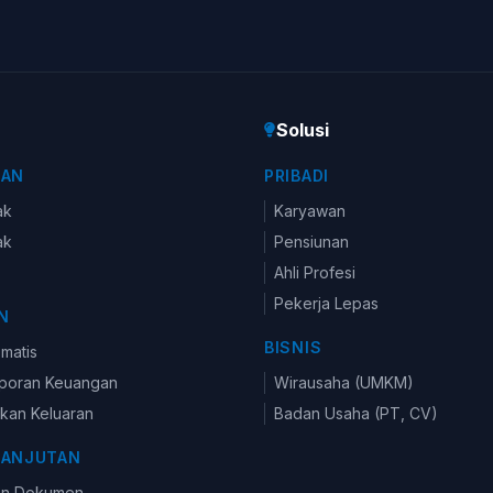
Solusi
KAN
PRIBADI
ak
Karyawan
ak
Pensiunan
Ahli Profesi
Pekerja Lepas
N
BISNIS
omatis
aporan Keuangan
Wirausaha (UMKM)
kan Keluaran
Badan Usaha (PT, CV)
LANJUTAN
en Dokumen