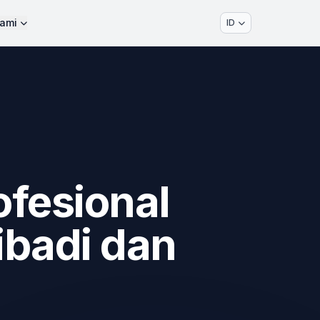
ami
ID
ofesional
ibadi dan