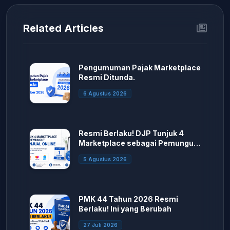
Related Articles
Pengumuman Pajak Marketplace
Resmi Ditunda.
6 Agustus 2026
Resmi Berlaku! DJP Tunjuk 4
Marketplace sebagai Pemungut
PPh Penjual Online
5 Agustus 2026
PMK 44 Tahun 2026 Resmi
Berlaku! Ini yang Berubah
27 Juli 2026