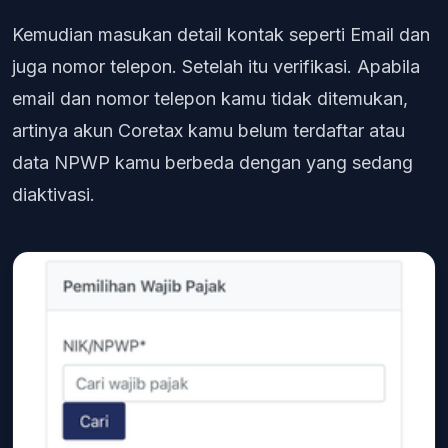
Kemudian masukan detail kontak seperti Email dan
juga nomor telepon. Setelah itu verifikasi. Apabila
email dan nomor telepon kamu tidak ditemukan,
artinya akun Coretax kamu belum terdaftar atau
data NPWP kamu berbeda dengan yang sedang
diaktivasi.