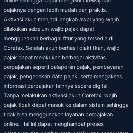
online sehingga dapat mengelola kewajiban
pajaknya dengan lebih mudah dan praktis.
Aktivasi akun menjadi langkah awal yang wajib
dilakukan sebelum wajib pajak dapat
menggunakan berbagai fitur yang tersedia di
Coretax. Setelah akun berhasil diaktifkan, wajib
pajak dapat melakukan berbagai aktivitas
perpajakan seperti pelaporan pajak, pembayaran
pajak, pengecekan data pajak, serta mengakses
informasi perpajakan lainnya secara digital.
Tanpa melakukan aktivasi akun Coretax, wajib
pajak tidak dapat masuk ke dalam sistem sehingga
tidak bisa menggunakan layanan perpajakan
online. Hal ini dapat menghambat proses