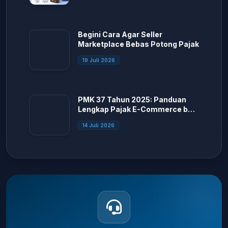
Begini Cara Agar Seller
Marketplace Bebas Potong Pajak
19 Juli 2026
PMK 37 Tahun 2025: Panduan
Lengkap Pajak E-Commerce bagi
Seller Marketplace
14 Juli 2026