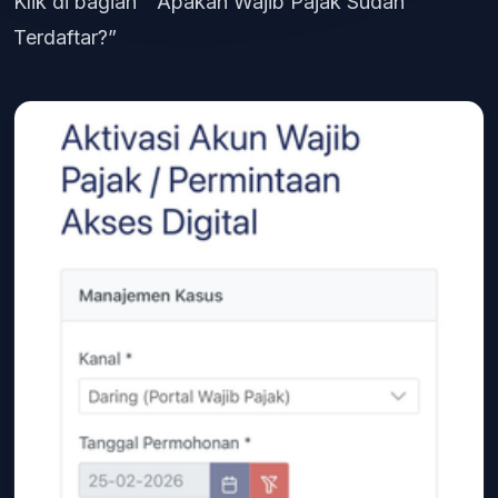
Klik di bagian “ Apakah Wajib Pajak Sudah
Terdaftar?”