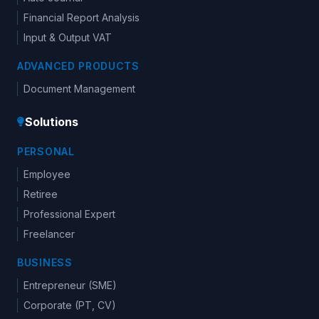
Financial Report Analysis
Input & Output VAT
ADVANCED PRODUCTS
Document Management
Solutions
PERSONAL
Employee
Retiree
Professional Expert
Freelancer
BUSINESS
Entrepreneur (SME)
Corporate (PT, CV)