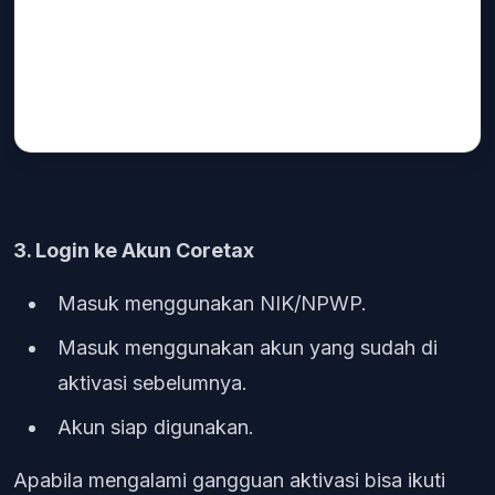
3. Login ke Akun Coretax
Masuk menggunakan NIK/NPWP.
Masuk menggunakan akun yang sudah di
aktivasi sebelumnya.
Akun siap digunakan.
Apabila mengalami gangguan aktivasi bisa
ikuti