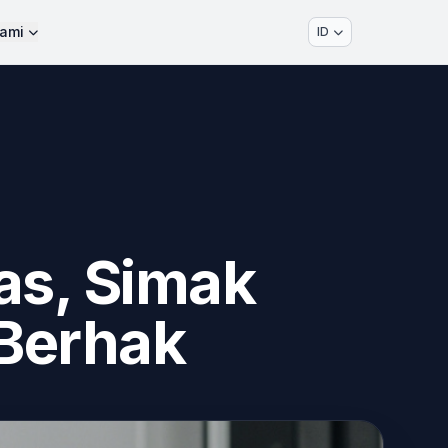
ami
ID
as, Simak
 Berhak