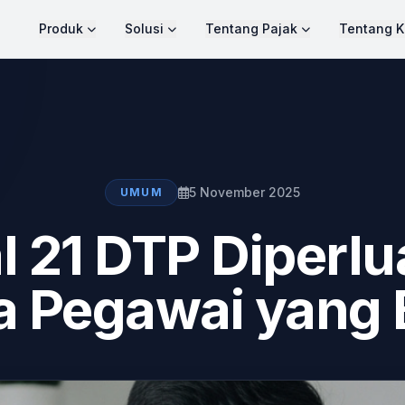
Produk
Solusi
Tentang Pajak
Tentang K
5 November 2025
UMUM
l 21 DTP Diperlu
ia Pegawai yang