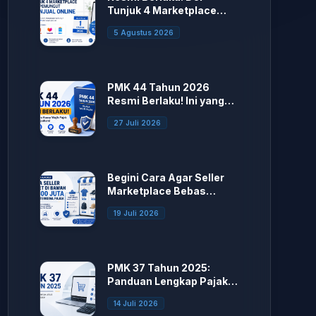
Tunjuk 4 Marketplace
sebagai Pemungut PPh
5 Agustus 2026
Penjual Online
PMK 44 Tahun 2026
Resmi Berlaku! Ini yang
Berubah
27 Juli 2026
Begini Cara Agar Seller
Marketplace Bebas
Potong Pajak
19 Juli 2026
PMK 37 Tahun 2025:
Panduan Lengkap Pajak
E-Commerce bagi Seller
14 Juli 2026
Marketplace