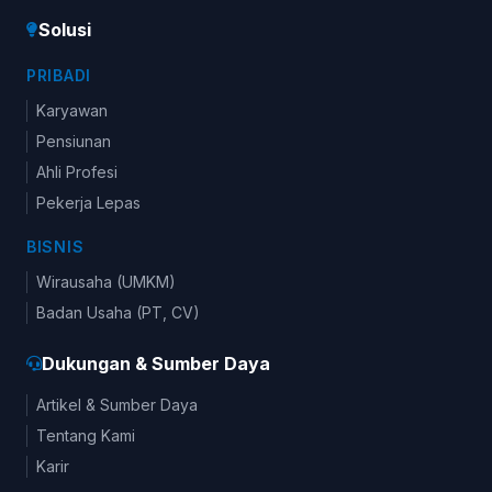
Solusi
PRIBADI
Karyawan
Pensiunan
Ahli Profesi
Pekerja Lepas
BISNIS
Wirausaha (UMKM)
Badan Usaha (PT, CV)
Dukungan & Sumber Daya
Artikel & Sumber Daya
Tentang Kami
Karir