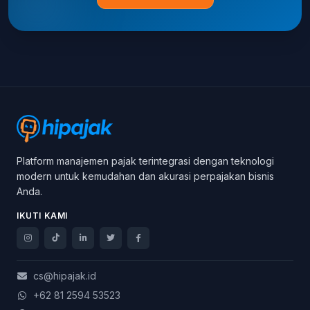
Platform manajemen pajak terintegrasi dengan teknologi
modern untuk kemudahan dan akurasi perpajakan bisnis
Anda.
IKUTI KAMI
cs@hipajak.id
+62 81 2594 53523