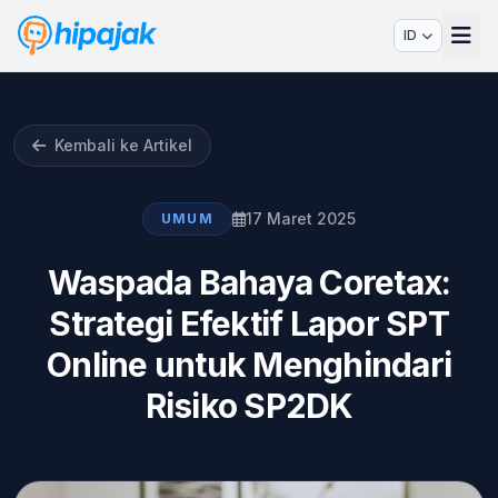
ID
Kembali ke Artikel
17 Maret 2025
UMUM
Waspada Bahaya Coretax:
Strategi Efektif Lapor SPT
Online untuk Menghindari
Risiko SP2DK