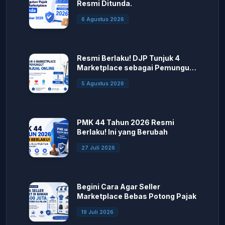
Resmi Ditunda.
6 Agustus 2026
Resmi Berlaku! DJP Tunjuk 4
Marketplace sebagai Pemungut
PPh Penjual Online
5 Agustus 2026
PMK 44 Tahun 2026 Resmi
Berlaku! Ini yang Berubah
27 Juli 2026
Begini Cara Agar Seller
Marketplace Bebas Potong Pajak
19 Juli 2026