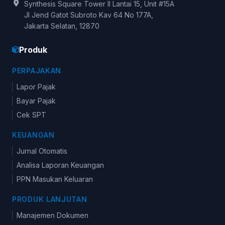
Synthesis Square Tower II Lantai 15, Unit #15A
Jl Jend Gatot Subroto Kav 64 No 177A,
Jakarta Selatan, 12870
Produk
PERPAJAKAN
Lapor Pajak
Bayar Pajak
Cek SPT
KEUANGAN
Jurnal Otomatis
Analisa Laporan Keuangan
PPN Masukan Keluaran
PRODUK LANJUTAN
Manajemen Dokumen