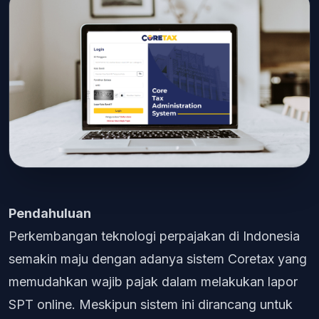
Pendahuluan
Perkembangan teknologi perpajakan di Indonesia
semakin maju dengan adanya sistem Coretax yang
memudahkan wajib pajak dalam melakukan lapor
SPT online. Meskipun sistem ini dirancang untuk