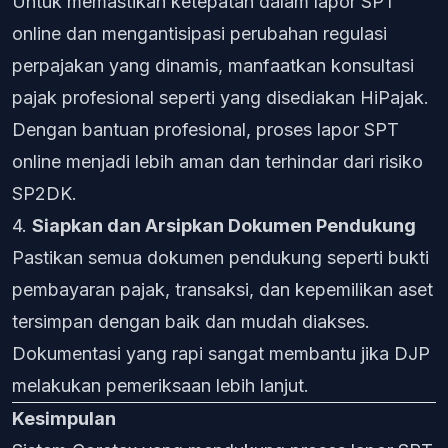
Untuk memastikan ketepatan dalam lapor SPT
online dan mengantisipasi perubahan regulasi
perpajakan yang dinamis, manfaatkan konsultasi
pajak profesional seperti yang disediakan HiPajak.
Dengan bantuan profesional, proses lapor SPT
online menjadi lebih aman dan terhindar dari risiko
SP2DK.
4.
Siapkan dan Arsipkan Dokumen Pendukung
Pastikan semua dokumen pendukung seperti bukti
pembayaran pajak, transaksi, dan kepemilikan aset
tersimpan dengan baik dan mudah diakses.
Dokumentasi yang rapi sangat membantu jika DJP
melakukan pemeriksaan lebih lanjut.
Kesimpulan