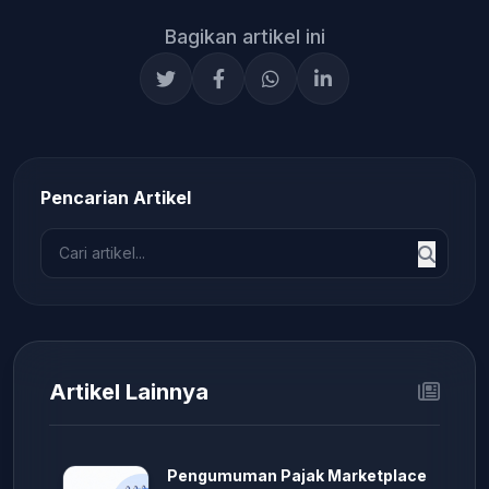
Bagikan artikel ini
Pencarian Artikel
Artikel Lainnya
Pengumuman Pajak Marketplace