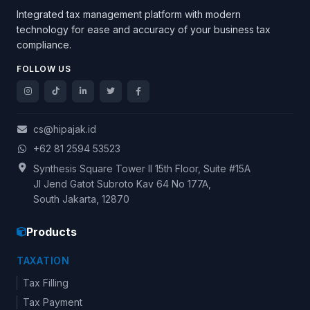
Integrated tax management platform with modern
technology for ease and accuracy of your business tax
compliance.
FOLLOW US
cs@hipajak.id
+62 81 2594 53523
Synthesis Square Tower II 15th Floor, Suite #15A
Jl Jend Gatot Subroto Kav 64 No 177A,
South Jakarta, 12870
Products
TAXATION
Tax Filling
Tax Payment