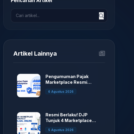
Pencarian Artikel
Artikel Lainnya
Pengumuman Pajak
Marketplace Resmi
Ditunda.
6 Agustus 2026
Resmi Berlaku! DJP
Tunjuk 4 Marketplace
sebagai Pemungut PPh
5 Agustus 2026
Penjual Online