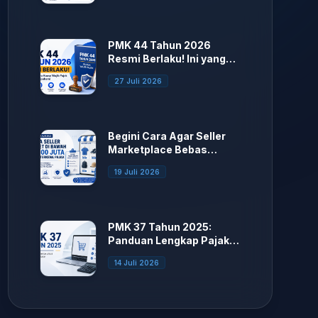
PMK 44 Tahun 2026
Resmi Berlaku! Ini yang
Berubah
27 Juli 2026
Begini Cara Agar Seller
Marketplace Bebas
Potong Pajak
19 Juli 2026
PMK 37 Tahun 2025:
Panduan Lengkap Pajak
E-Commerce bagi Seller
14 Juli 2026
Marketplace