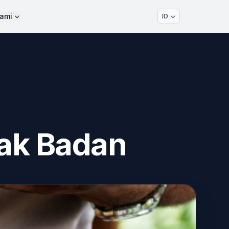
ami
ID
jak Badan